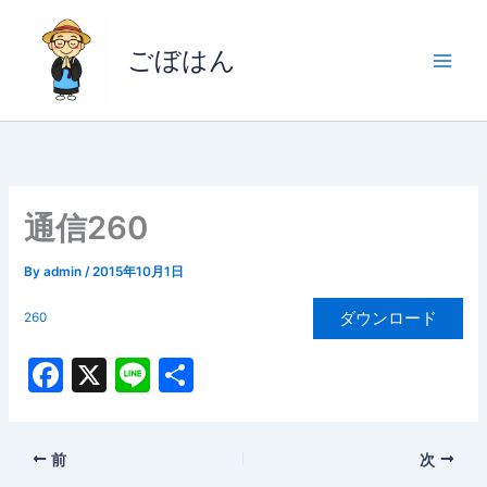
内
容
ごぼはん
を
ス
キ
ッ
プ
通信260
By
admin
/
2015年10月1日
ダウンロード
260
F
X
Li
共
a
n
有
c
e
前
次
e