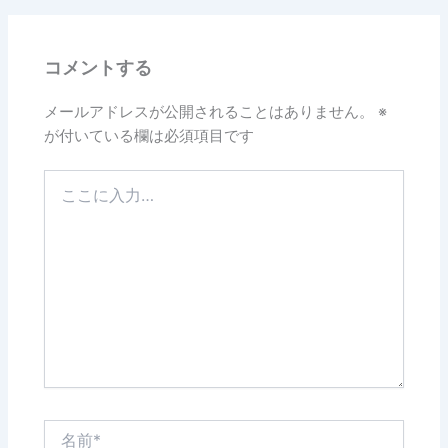
b
o
コメントする
o
k
メールアドレスが公開されることはありません。
※
が付いている欄は必須項目です
こ
こ
に
入
力…
名