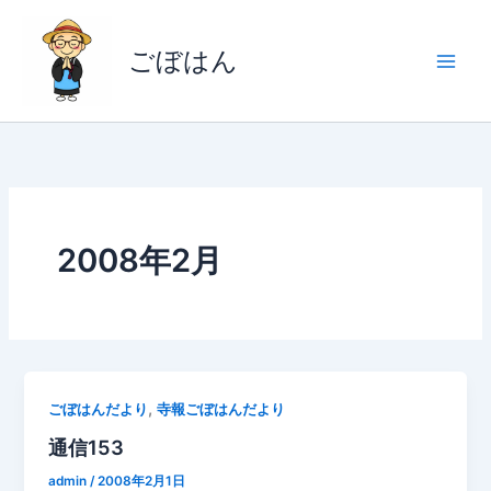
内
容
ごぼはん
を
ス
キ
ッ
プ
2008年2月
,
ごぼはんだより
寺報ごぼはんだより
通信153
admin
/
2008年2月1日