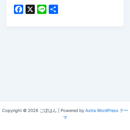
F
X
Li
共
a
n
有
c
e
e
b
o
o
k
Copyright © 2026 ごぼはん | Powered by
Astra WordPress テー
マ