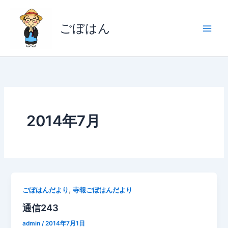
内
容
ごぼはん
を
ス
キ
ッ
プ
2014年7月
,
ごぼはんだより
寺報ごぼはんだより
通信243
admin
/
2014年7月1日