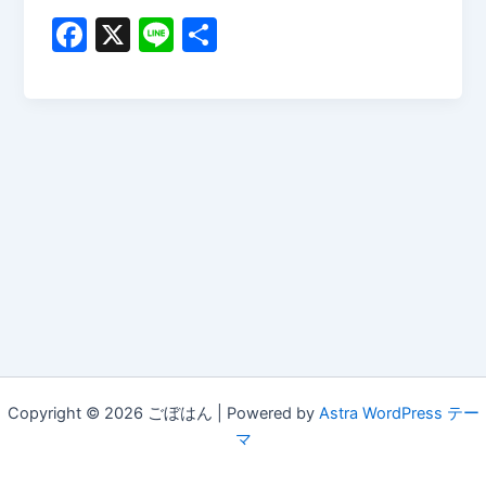
F
X
Li
共
a
n
有
c
e
e
b
o
o
k
Copyright © 2026 ごぼはん | Powered by
Astra WordPress テー
マ