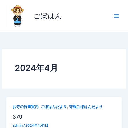
内
容
ごぼはん
を
ス
キ
ッ
プ
2024年4月
,
,
お寺の行事案内
ごぼはんだより
寺報ごぼはんだより
379
admin
/
2024年4月1日