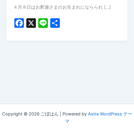
４月８日はお釈迦さまのお生まれにならられ […]
F
X
Li
共
a
n
有
c
e
e
b
o
o
k
Copyright © 2026 ごぼはん | Powered by
Astra WordPress テー
マ