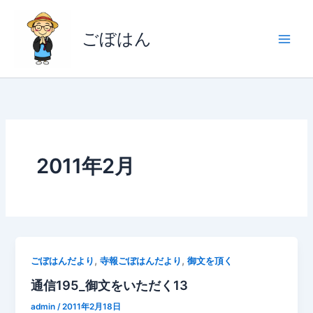
内
容
ごぼはん
を
ス
キ
ッ
プ
2011年2月
,
,
ごぼはんだより
寺報ごぼはんだより
御文を頂く
通信195_御文をいただく13
admin
/
2011年2月18日