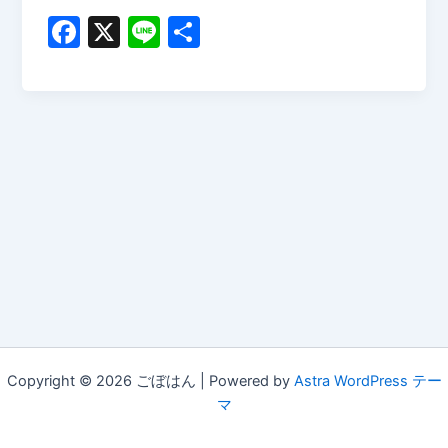
F
X
Li
共
a
n
有
c
e
e
b
o
o
k
Copyright © 2026 ごぼはん | Powered by
Astra WordPress テー
マ