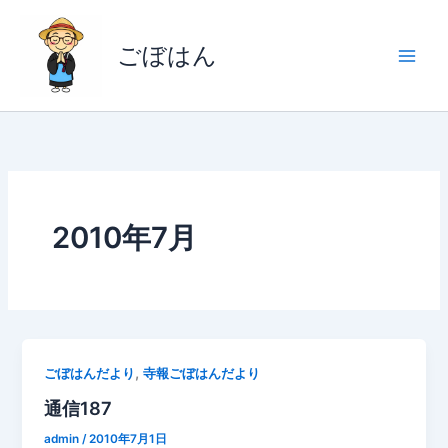
内
容
ごぼはん
を
ス
キ
ッ
プ
2010年7月
,
ごぼはんだより
寺報ごぼはんだより
通信187
admin
/
2010年7月1日