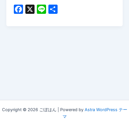
F
X
Li
共
a
n
有
c
e
e
b
o
o
k
Copyright © 2026 ごぼはん | Powered by
Astra WordPress テー
マ