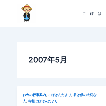
内
容
ご ぼ は 
を
ス
キ
ッ
プ
2007年5月
,
,
お寺の行事案内
ごぼはんだより
君は僕の大切な
,
人
寺報ごぼはんだより