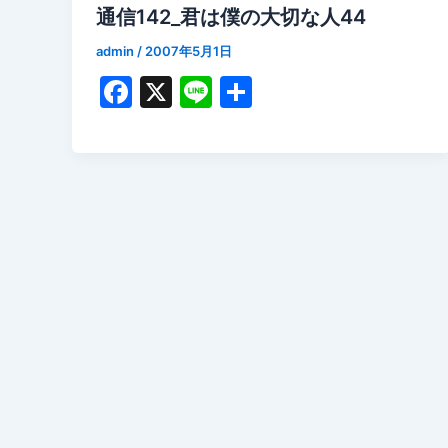
通信142_君は僕の大切な人44
admin
/
2007年5月1日
F
X
Li
共
a
n
有
c
e
e
b
o
o
k