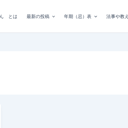
ん とは
最新の投稿
年期（忌）表
法事や教