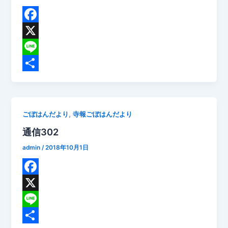
F
a
X
c
L
e
i
共
b
n
有
o
e
,
ごぼはんだより
寺報ごぼはんだより
o
通信302
k
admin
/
2018年10月1日
F
a
X
c
L