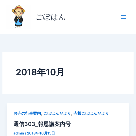
内
容
ごぼはん
を
ス
キ
ッ
プ
2018年10月
,
,
お寺の行事案内
ごぼはんだより
寺報ごぼはんだより
通信303_報恩講案内号
admin
/
2018年10月15日