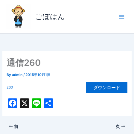
内
容
ごぼはん
を
ス
キ
ッ
プ
通信260
By
admin
/
2015年10月1日
ダウンロード
260
F
X
Li
共
a
n
有
c
e
前
次
e