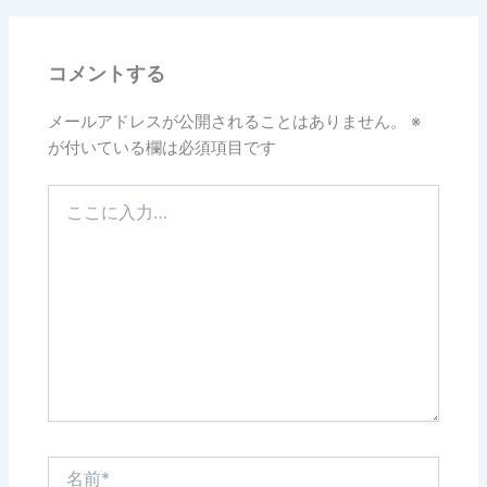
b
o
コメントする
o
k
メールアドレスが公開されることはありません。
※
が付いている欄は必須項目です
こ
こ
に
入
力…
名