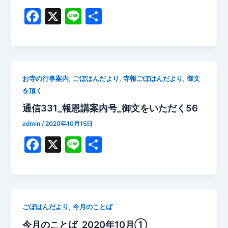
F
X
Li
共
a
n
有
c
e
e
b
,
,
,
お寺の行事案内
ごぼはんだより
寺報ごぼはんだより
御文
を頂く
o
通信331_報恩講案内号_御文をいただく56
o
k
admin
/
2020年10月15日
F
X
Li
共
a
n
有
c
e
e
b
,
ごぼはんだより
今月のことば
o
今月のことば_2020年10月①