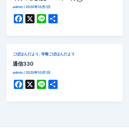
o
admin
/
2020年10月1日
k
F
X
Li
共
a
n
有
c
e
e
b
,
ごぼはんだより
寺報ごぼはんだより
o
通信330
o
admin
/
2020年10月1日
k
F
X
Li
共
a
n
有
c
e
e
b