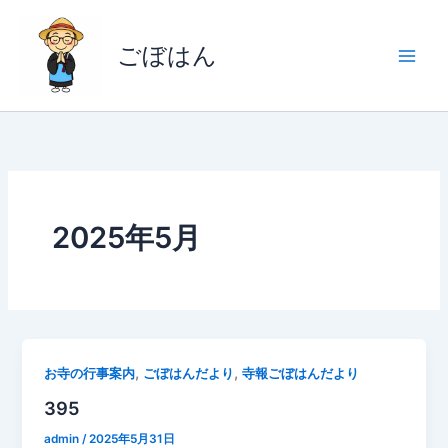
内
容
ごぼはん
を
ス
キ
ッ
プ
2025年5月
,
,
お寺の行事案内
ごぼはんだより
寺報ごぼはんだより
395
admin
/
2025年5月31日