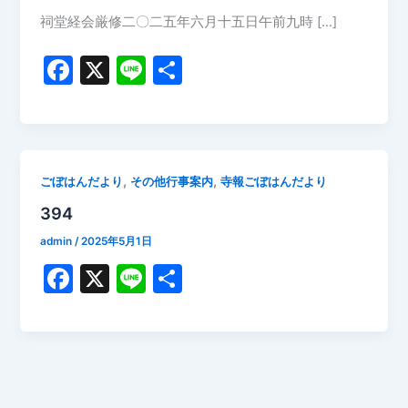
祠堂経会厳修二〇二五年六月十五日午前九時 […]
F
X
Li
共
a
n
有
c
e
e
b
,
,
ごぼはんだより
その他行事案内
寺報ごぼはんだより
o
394
o
admin
/
2025年5月1日
k
F
X
Li
共
a
n
有
c
e
e
b