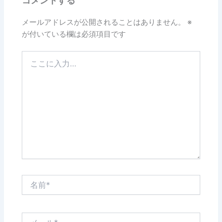
コメントする
o
k
メールアドレスが公開されることはありません。
※
が付いている欄は必須項目です
こ
こ
に
入
力…
名
前
*
メ