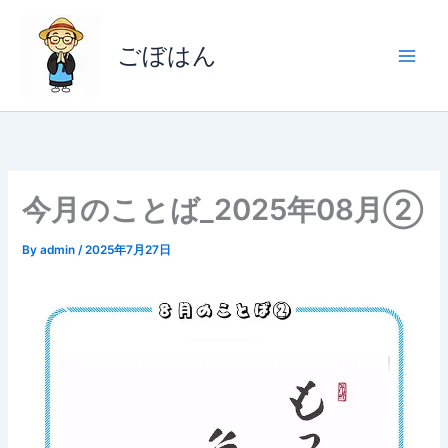
内
容
ごぼはん
を
ス
キ
ッ
プ
今月のことば_2025年08月②
By
admin
/
2025年7月27日