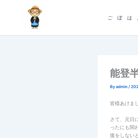
内
容
ご ぼ は 
を
ス
キ
ッ
プ
能登
By
admin
/
20
皆様あけま
さて、元日
ったにも関
復をしない