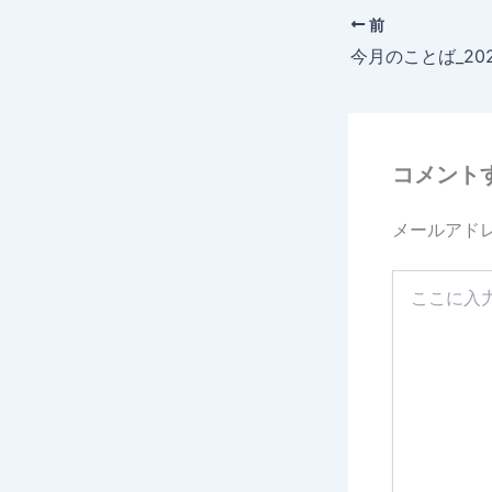
o
e
前
今月のことば_202
o
k
コメント
メールアド
こ
こ
に
入
力…