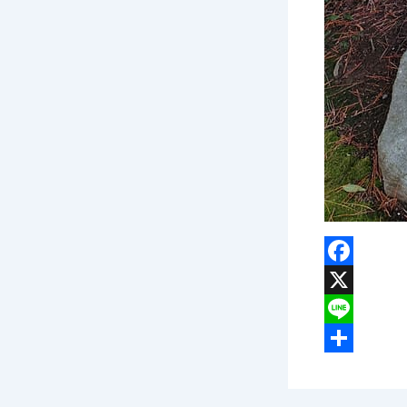
F
a
X
c
L
e
i
共
b
n
有