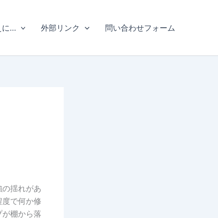
えに…
外部リンク
問い合わせフォーム
。
強の揺れがあ
程度で何か修
プが棚から落