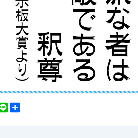
X
Li
共
n
有
e