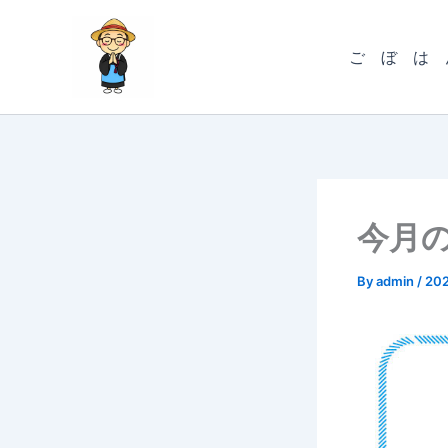
内
容
ご ぼ は 
を
ス
キ
ッ
プ
今月の
By
admin
/
20