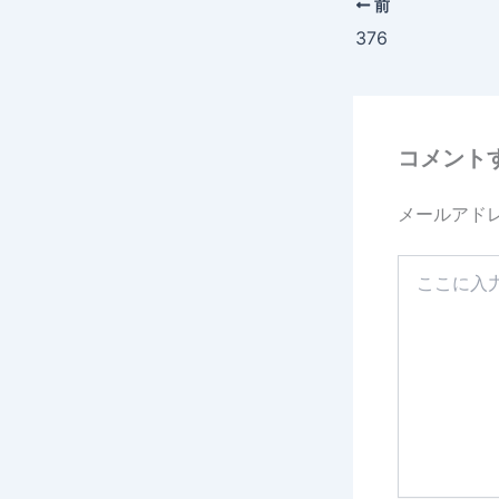
前
b
376
o
o
k
コメント
メールアド
こ
こ
に
入
力…