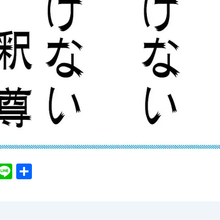
X
Li
共
n
有
e