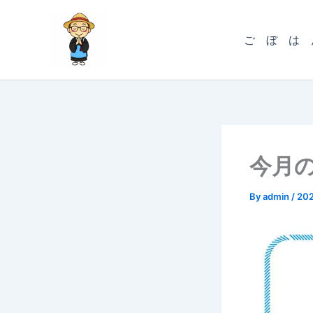
内
容
ご ぼ は 
を
ス
キ
ッ
プ
今月の
By
admin
/
20