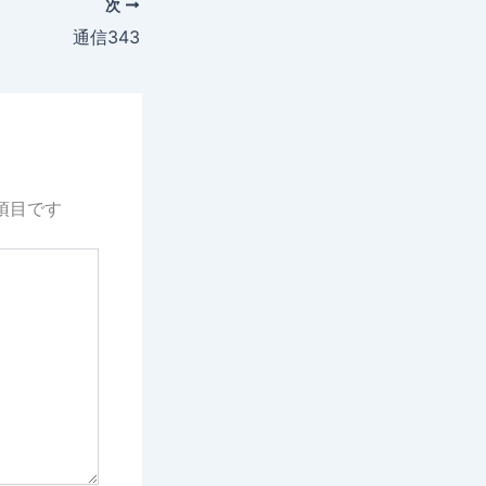
次
通信343
項目です