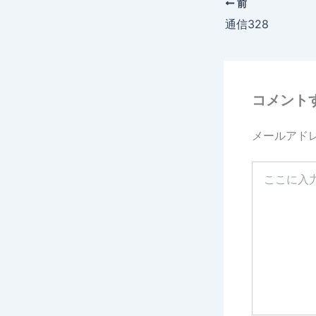
前
b
通信328
o
o
k
コメント
メールアド
こ
こ
に
入
力…