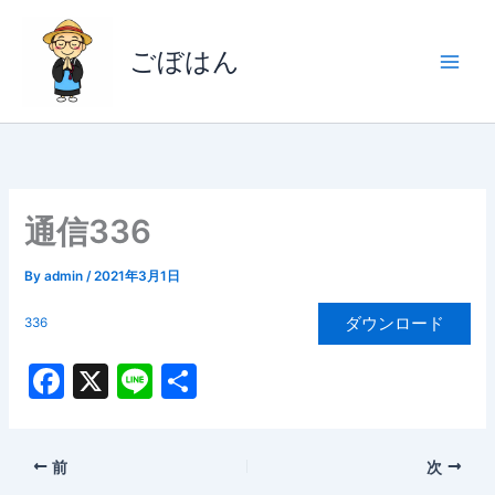
内
容
ごぼはん
を
ス
キ
ッ
プ
通信336
By
admin
/
2021年3月1日
ダウンロード
336
F
X
Li
共
a
n
有
c
e
前
次
e