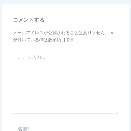
b
o
コメントする
o
k
メールアドレスが公開されることはありません。
※
が付いている欄は必須項目です
こ
こ
に
入
力…
名