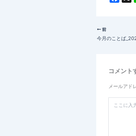
a
c
e
前
b
今月のことば_20
o
o
k
コメント
メールアド
こ
こ
に
入
力…