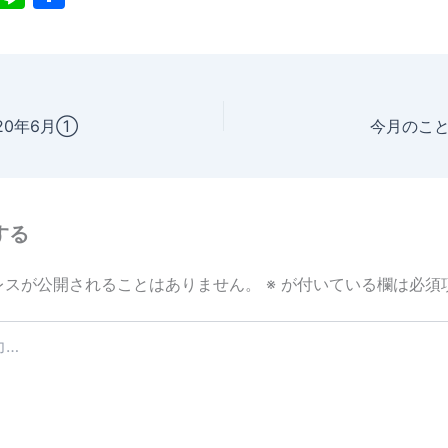
n
有
e
20年6月①
今月のこと
する
レスが公開されることはありません。
※
が付いている欄は必須