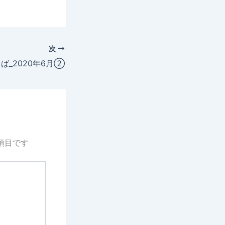
次
ば_2020年6月②
項目です