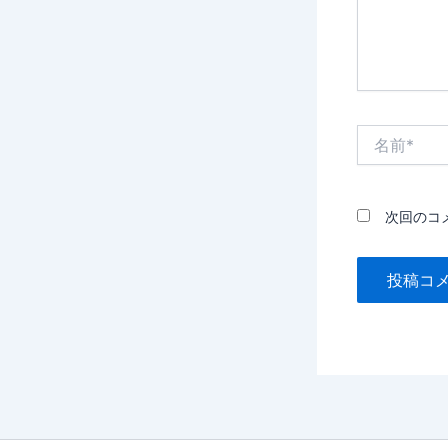
名
前
*
次回のコ