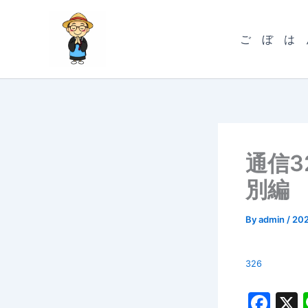
内
容
ご ぼ は 
を
ス
キ
ッ
プ
通信3
別編
By
admin
/
20
326
F