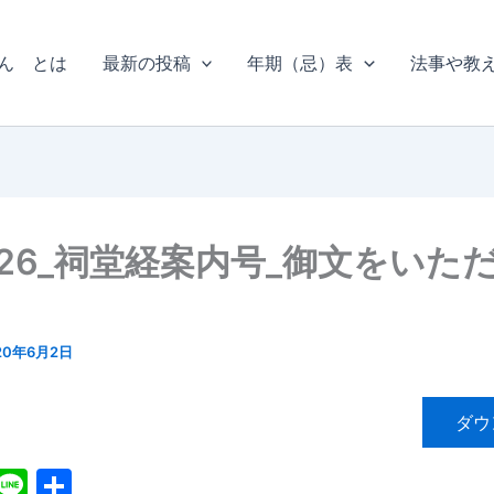
ん とは
最新の投稿
年期（忌）表
法事や教
26_祠堂経案内号_御文をいた
20年6月2日
ダウ
X
Li
共