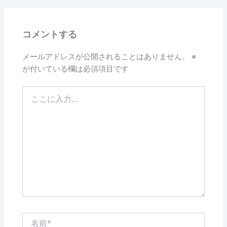
b
o
コメントする
o
k
メールアドレスが公開されることはありません。
※
が付いている欄は必須項目です
こ
こ
に
入
力…
名