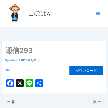
内
容
ごぼはん
を
ス
キ
ッ
プ
通信293
By
admin
/
2018年2月1日
ダウンロード
293
F
X
Li
共
a
n
有
c
e
前
次
e