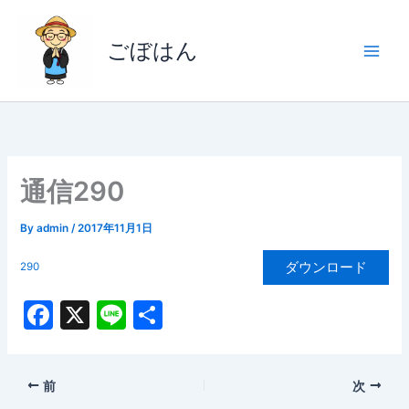
内
容
ごぼはん
を
ス
キ
ッ
プ
通信290
By
admin
/
2017年11月1日
ダウンロード
290
F
X
Li
共
a
n
有
c
e
前
次
e