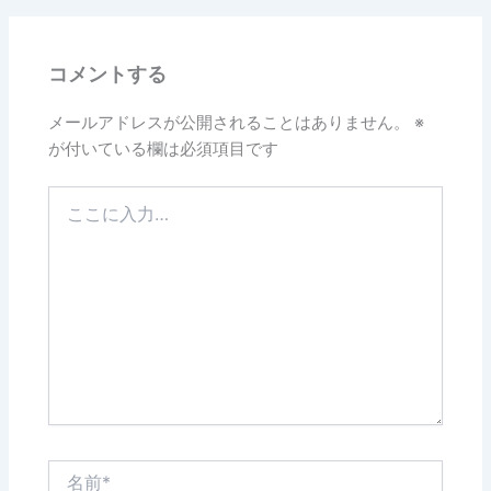
b
o
コメントする
o
k
メールアドレスが公開されることはありません。
※
が付いている欄は必須項目です
こ
こ
に
入
力…
名