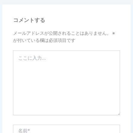
b
o
コメントする
o
k
メールアドレスが公開されることはありません。
※
が付いている欄は必須項目です
こ
こ
に
入
力…
名