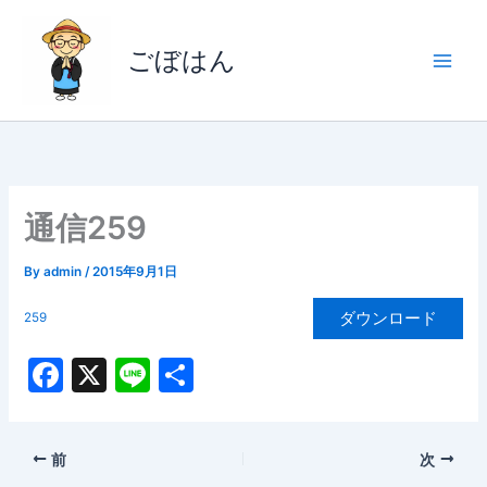
内
容
ごぼはん
を
ス
キ
ッ
プ
通信259
By
admin
/
2015年9月1日
ダウンロード
259
F
X
Li
共
a
n
有
c
e
前
次
e