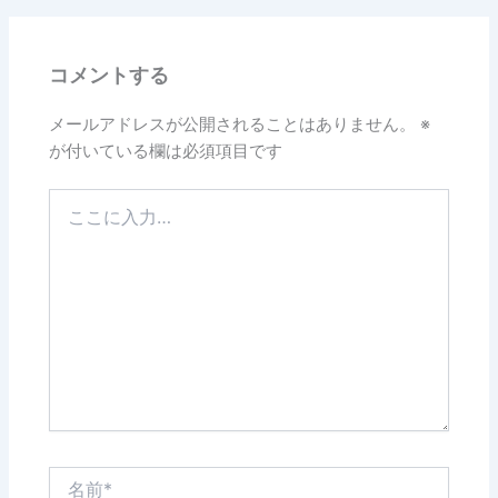
b
o
コメントする
o
k
メールアドレスが公開されることはありません。
※
が付いている欄は必須項目です
こ
こ
に
入
力…
名