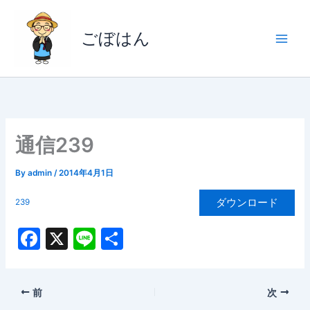
内
容
ごぼはん
を
ス
キ
ッ
プ
通信239
By
admin
/
2014年4月1日
ダウンロード
239
F
X
Li
共
a
n
有
c
e
前
次
e