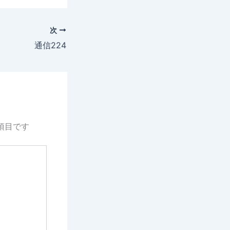
次
通信224
項目です