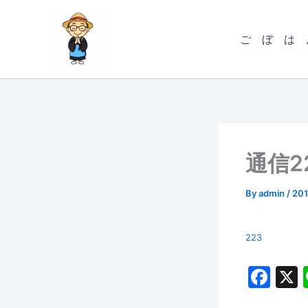
内
容
ご ぼ は 
を
ス
キ
ッ
プ
通信2
By
admin
/
20
223
F
a