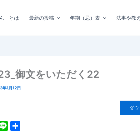
ん とは
最新の投稿
年期（忌）表
法事や教
23_御文をいただく22
13年1月12日
ダウ
X
Li
共
n
有