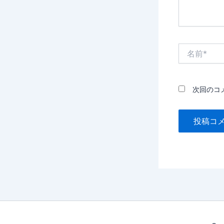
名
前
*
次回のコ