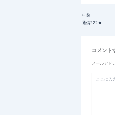
c
e
前
b
通信222★
o
o
k
コメント
メールアド
こ
こ
に
入
力…