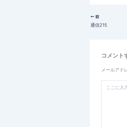
c
e
前
b
通信215
o
o
k
コメント
メールアド
こ
こ
に
入
力…