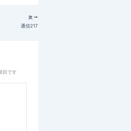
次
通信217
項目です