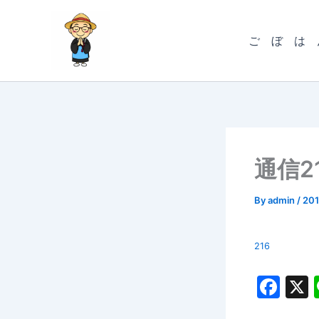
内
容
ご ぼ は 
を
ス
キ
ッ
プ
通信2
By
admin
/
20
216
F
a