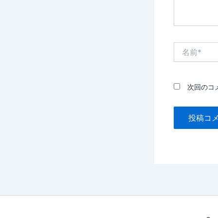
名
前
*
次回のコ