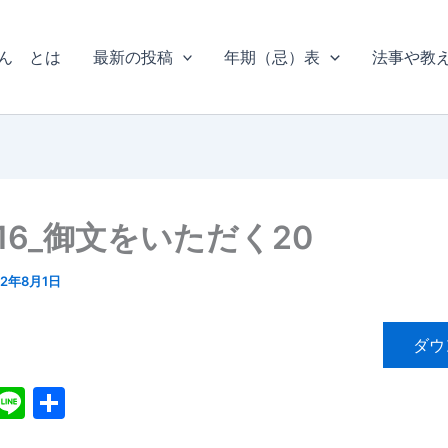
ん とは
最新の投稿
年期（忌）表
法事や教
16_御文をいただく20
12年8月1日
ダウ
X
Li
共
n
有