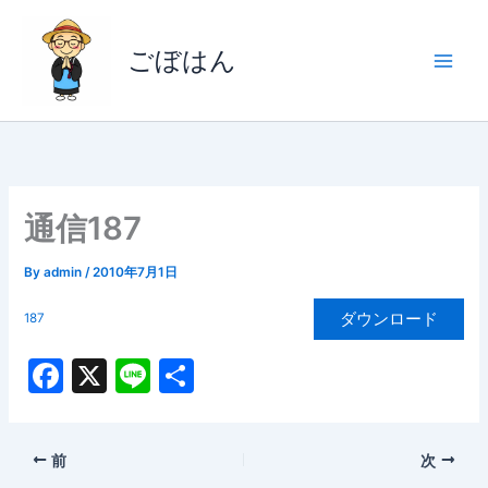
内
容
ごぼはん
を
ス
キ
ッ
プ
通信187
By
admin
/
2010年7月1日
ダウンロード
187
F
X
Li
共
a
n
有
c
e
前
次
e