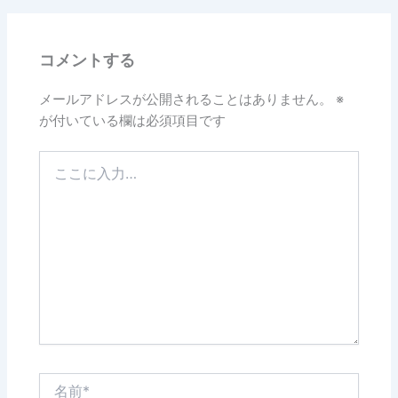
b
o
コメントする
o
k
メールアドレスが公開されることはありません。
※
が付いている欄は必須項目です
こ
こ
に
入
力…
名