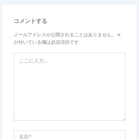
b
o
コメントする
o
k
メールアドレスが公開されることはありません。
※
が付いている欄は必須項目です
こ
こ
に
入
力…
名