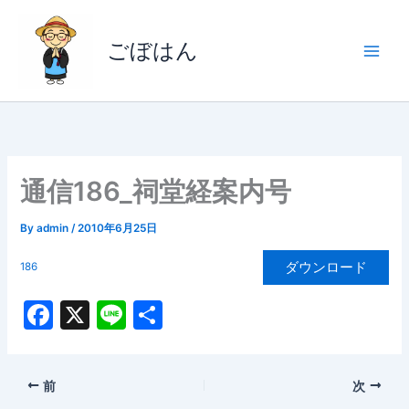
内
容
ごぼはん
を
ス
キ
ッ
プ
通信186_祠堂経案内号
By
admin
/
2010年6月25日
ダウンロード
186
F
X
Li
共
a
n
有
c
e
前
次
e