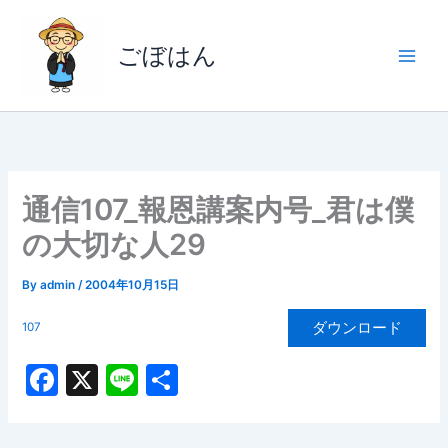
内
容
ごぼはん
を
ス
キ
ッ
プ
通信107_報恩講案内号_君は僕
の大切な人29
By
admin
/
2004年10月15日
ダウンロード
107
F
X
Li
共
a
n
有
c
e