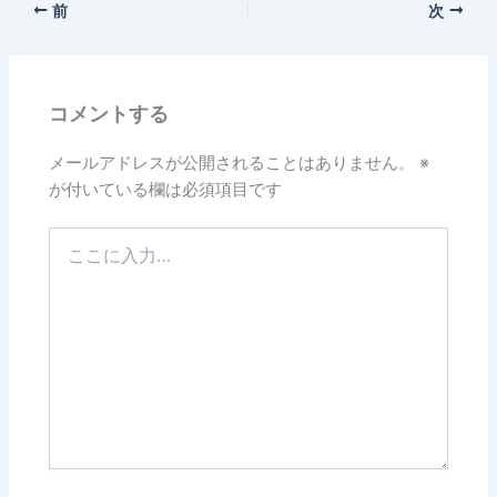
前
次
e
b
o
コメントする
o
k
メールアドレスが公開されることはありません。
※
が付いている欄は必須項目です
こ
こ
に
入
力…