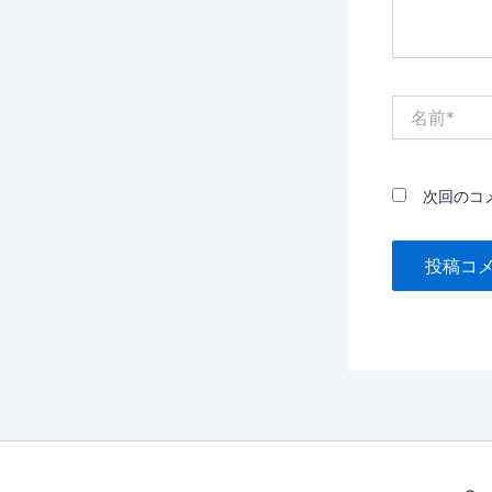
名
前
*
次回のコ