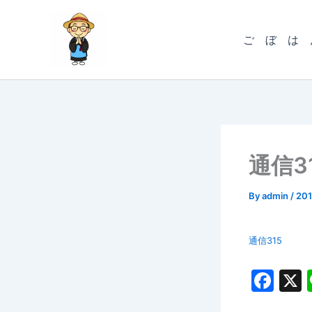
内
容
ご ぼ は 
を
ス
キ
ッ
プ
通信3
By
admin
/
20
通信315
F
a