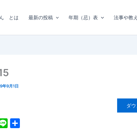
ん とは
最新の投稿
年期（忌）表
法事や教
15
19年9月1日
ダウ
X
Li
共
n
有