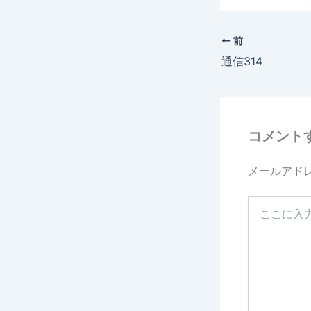
c
e
前
b
通信314
o
o
k
コメント
メールアド
こ
こ
に
入
力…