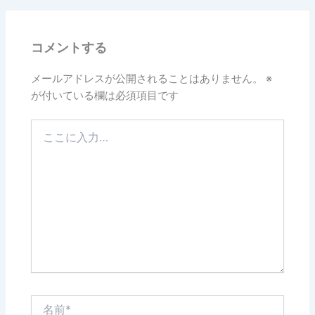
b
o
コメントする
o
k
メールアドレスが公開されることはありません。
※
が付いている欄は必須項目です
こ
こ
に
入
力…
名