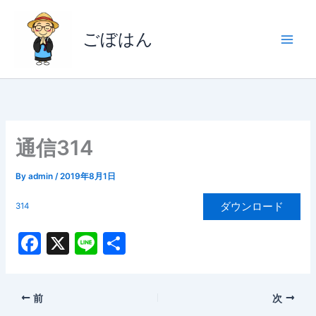
内
容
ごぼはん
を
ス
キ
ッ
プ
通信314
By
admin
/
2019年8月1日
ダウンロード
314
F
X
Li
共
a
n
有
c
e
前
次
e