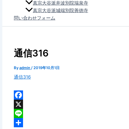
真宗大谷派井波別院瑞泉寺
真宗大谷派城端別院善徳寺
問い合わせフォーム
通信316
By
admin
/
2019年10月1日
通信316
Facebook
X
Line