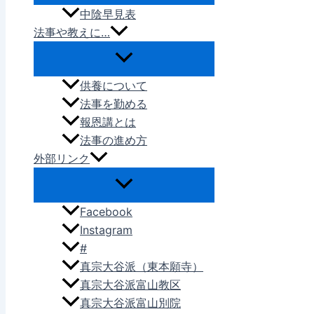
中陰早見表
法事や教えに…
供養について
法事を勤める
報恩講とは
法事の進め方
外部リンク
Facebook
Instagram
#
真宗大谷派（東本願寺）
真宗大谷派富山教区
真宗大谷派富山別院