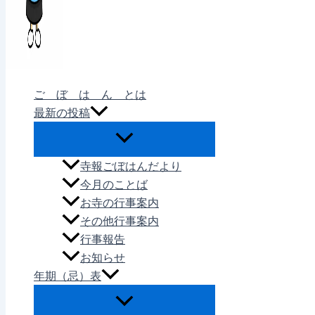
ご ぼ は ん とは
最新の投稿
寺報ごぼはんだより
今月のことば
お寺の行事案内
その他行事案内
行事報告
お知らせ
年期（忌）表