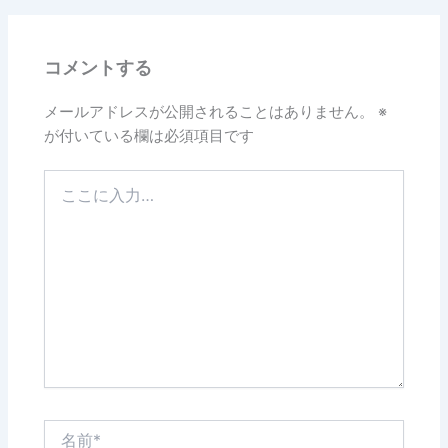
b
o
コメントする
o
k
メールアドレスが公開されることはありません。
※
が付いている欄は必須項目です
こ
こ
に
入
力…
名