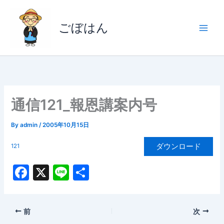
内
容
ごぼはん
を
ス
キ
ッ
プ
通信121_報恩講案内号
By
admin
/
2005年10月15日
ダウンロード
121
F
X
Li
共
a
n
有
c
e
前
次
e