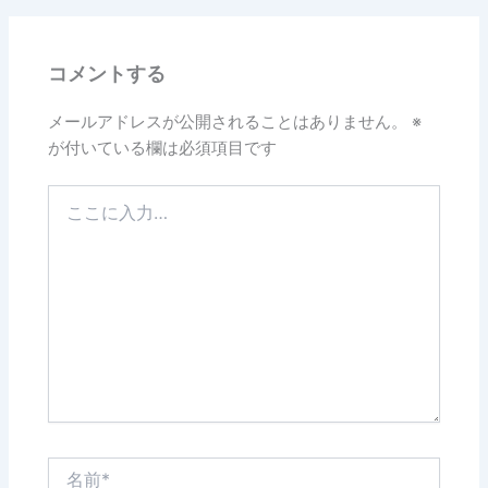
b
o
コメントする
o
k
メールアドレスが公開されることはありません。
※
が付いている欄は必須項目です
こ
こ
に
入
力…
名