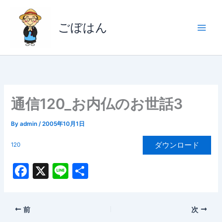
内
容
ごぼはん
を
ス
キ
ッ
プ
通信120_お内仏のお世話3
By
admin
/
2005年10月1日
ダウンロード
120
F
X
Li
共
a
n
有
c
e
前
次
e