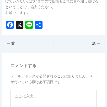
けていきたいと思いますので皆様もこれに目を通し続ける
ということでご協力ください。
お願いします。
F
X
Li
共
a
n
有
c
e
前
次
e
b
o
コメントする
o
k
メールアドレスが公開されることはありません。
※
が付いている欄は必須項目です
こ
こ
に
入