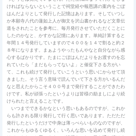
ければならないということで祠堂経や報恩講の案内をごぼ
はんだよりとして発行した記憶はあります。そしていつし
か本願寺八代の蓮如上人が御文を沢山書かれるなど文章伝
道をされたことを参考に、毎月発行させていただくことに
したのかなと、かすかな記憶にあります。単純計算すると
年間１４号発行していますので４００を１４で割ると約２
８年になります。まぁようやったもんやなと自分ながら感
心するばかりです。たまにごぼはんだよりをお渡すのを忘
れていたら「まだもらってないよ」と催促下さる方がい
て、これも続けて発行していこうという思いにからせて頂
きました。そう言う意味で読んでいて下さる方がいるんだ
なと思えたからこそ４００号まで発行することができたわ
けです。私が頑張ったというよりは皆様の励ましにより続
けられたと言えることです。
いつまでできるかなという思いもあるのですが、これか
らも許される限り発行して行く思いであります。ただただ
発行したというだけで中身は薄っぺらいものなのですが、
これからもゆるくゆるく、いろんな思いを込めて発行し続