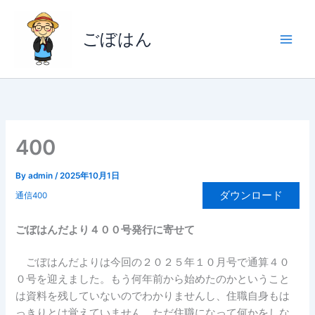
内
容
ごぼはん
を
ス
キ
ッ
プ
400
By
admin
/
2025年10月1日
ダウンロード
通信400
ごぼはんだより４００号発行に寄せて
ごぼはんだよりは今回の２０２５年１０月号で通算４０
０号を迎えました。もう何年前から始めたのかということ
は資料を残していないのでわかりませんし、住職自身もは
っきりとは覚えていません。ただ住職になって何かをしな