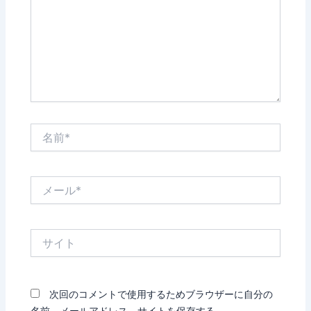
力…
名
前
*
メ
ー
ル
*
サ
イ
ト
次回のコメントで使用するためブラウザーに自分の
名前、メールアドレス、サイトを保存する。