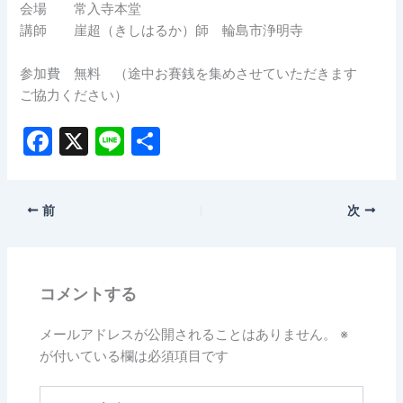
会場 常入寺本堂
講師 崖超（きしはるか）師 輪島市浄明寺
参加費 無料 （途中お賽銭を集めさせていただきます
ご協力ください）
F
X
Li
共
a
n
有
c
e
前
次
e
b
o
コメントする
o
k
メールアドレスが公開されることはありません。
※
が付いている欄は必須項目です
こ