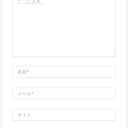
こ
に
入
力…
名
前
*
メ
ー
ル
*
サ
イ
ト