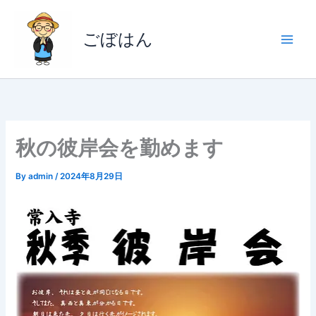
内
容
ごぼはん
を
ス
キ
ッ
プ
秋の彼岸会を勤めます
By
admin
/
2024年8月29日