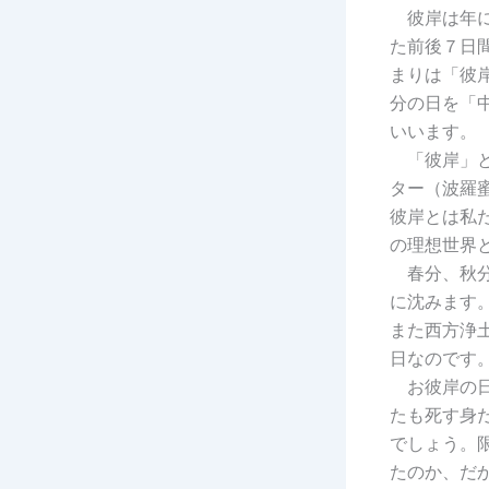
彼岸は年に
た前後７日
まりは「彼
分の日を「
いいます。
「彼岸」と
ター（波羅
彼岸とは私
の理想世界
春分、秋分
に沈みます
また西方浄
日なのです
お彼岸の日
たも死す身
でしょう。
たのか、だ