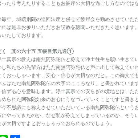
返ったり考えたりすることもお彼岸の大切な過ごし方なのでは
毎年、城端別院の巡回法座と併せて彼岸会を勤めさせていた
ければ是非お参りいただきお説教を聴聞いただきたく思います
ちいたしております。
だく 其の六十五 五帳目第九通①
土真宗の教えは南無阿弥陀仏と称えて浄土往生を願い生きて
かし私たちの先輩方はただ南無阿弥陀仏と声に出して称えてい
よくおっしゃいます、安心・信心が大切なのだと。この御文で
いふはただ南無阿弥陀仏の六字のこころなり」と書かれていま
、信ずる心を意味します。浄土真宗での安らぎの境地とは、た
込められた阿弥陀如来のお心にうなづいていくことですと書き
が今不思議にも称えさせていただいている南無阿弥陀仏という
ろにやってきたのか、なぜ私が称えてしまっているのか、そう
とが大切ですよとおっしゃっておられるのでしょう。