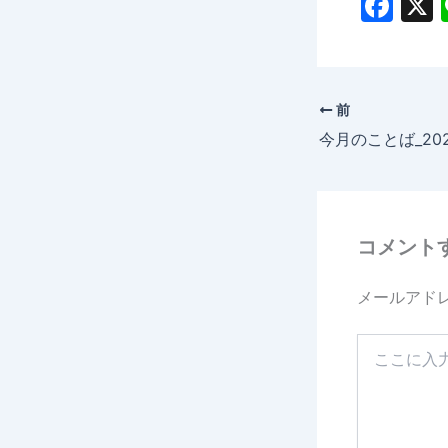
F
a
c
e
前
b
今月のことば_20
o
o
k
コメント
メールアド
こ
こ
に
入
力…