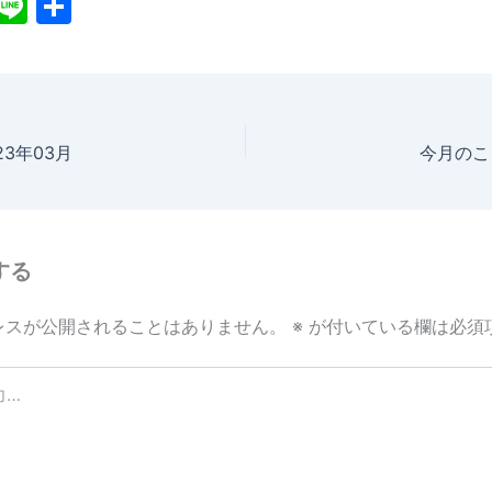
X
Li
共
n
有
e
23年03月
今月のこと
する
レスが公開されることはありません。
※
が付いている欄は必須