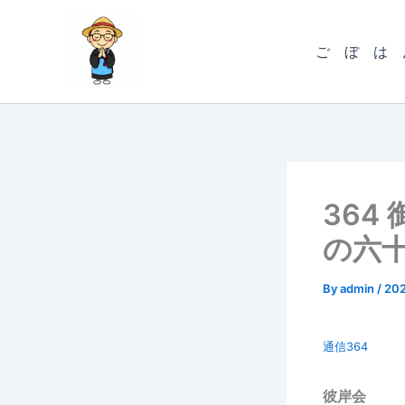
内
容
ご ぼ は 
を
ス
キ
ッ
プ
364
の六
By
admin
/
20
通信364
彼岸会