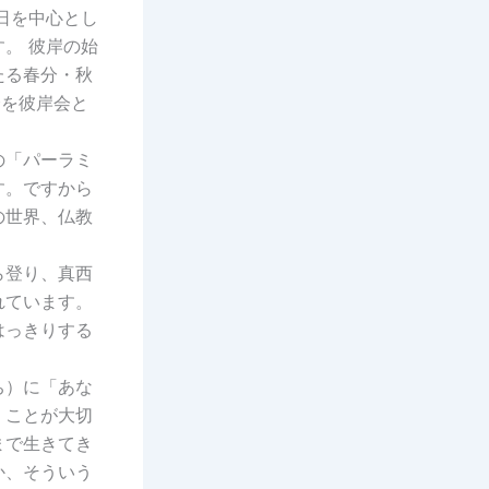
日を中心とし
。 彼岸の始
たる春分・秋
会を彼岸会と
の「パーラミ
す。ですから
の世界、仏教
ら登り、真西
れています。
はっきりする
ち）に「あな
くことが大切
まで生きてき
か、そういう