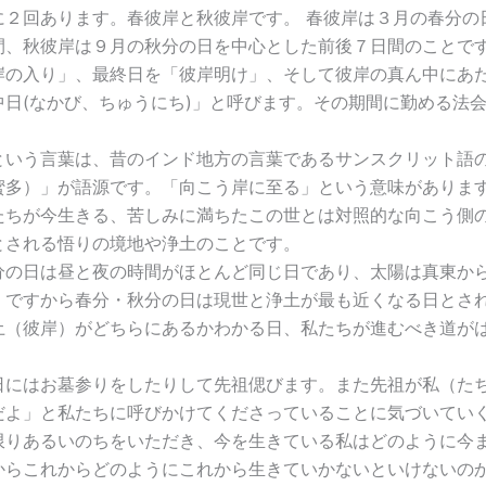
２回あります。春彼岸と秋彼岸です。 春彼岸は３月の春分の
間、秋彼岸は９月の秋分の日を中心とした前後７日間のことです
岸の入り」、最終日を「彼岸明け」、そして彼岸の真ん中にあ
中日(なかび、ちゅうにち)」と呼びます。その期間に勤める法
いう言葉は、昔のインド地方の言葉であるサンスクリット語
蜜多）」が語源です。「向こう岸に至る」という意味がありま
たちが今生きる、苦しみに満ちたこの世とは対照的な向こう側
とされる悟りの境地や浄土のことです。
の日は昼と夜の時間がほとんど同じ日であり、太陽は真東か
。ですから春分・秋分の日は現世と浄土が最も近くなる日とさ
土（彼岸）がどちらにあるかわかる日、私たちが進むべき道が
。
にはお墓参りをしたりして先祖偲びます。また先祖が私（た
だよ」と私たちに呼びかけてくださっていることに気づいてい
限りあるいのちをいただき、今を生きている私はどのように今
からこれからどのようにこれから生きていかないといけないの