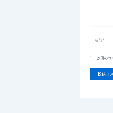
名
前
*
次回のコ