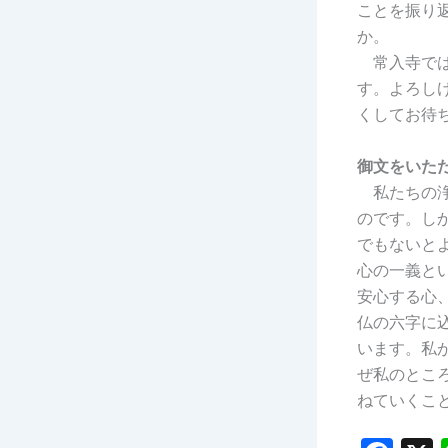
ことを振り
か。
常入寺では
す。よろし
くしてお待
御文をいた
私たちの浄
のです。し
でもないと
心の一義と
安心する心
仏の六字に
います。私
ぜ私のとこ
ねていくこ