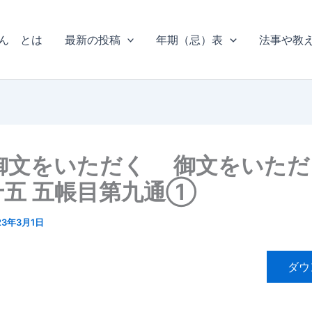
ん とは
最新の投稿
年期（忌）表
法事や教
 御文をいただく 御文をいただ
十五 五帳目第九通①
23年3月1日
ダウ