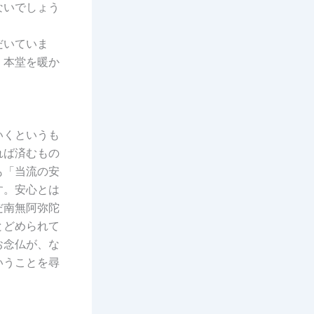
ないでしょう
だいていま
。本堂を暖か
いくというも
れば済むもの
も「当流の安
す。安心とは
だ南無阿弥陀
とどめられて
お念仏が、な
いうことを尋