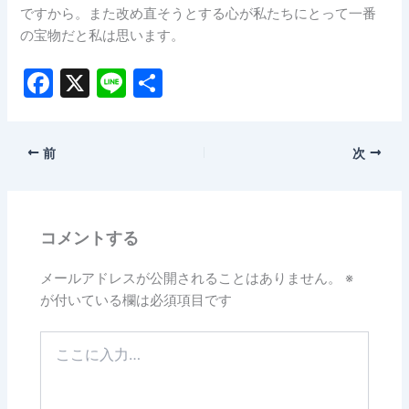
ですから。また改め直そうとする心が私たちにとって一番
の宝物だと私は思います。
F
X
Li
共
a
n
有
c
e
前
次
e
b
o
コメントする
o
k
メールアドレスが公開されることはありません。
※
が付いている欄は必須項目です
こ
こ
に
入