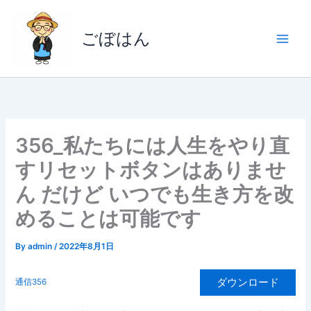
内
容
ごぼはん
を
ス
キ
ッ
プ
356_私たちには人生をやり直
すリセットボタンはありませ
ん だけど いつでも生き方を改
めることは可能です
By
admin
/
2022年8月1日
ダウンロード
通信356