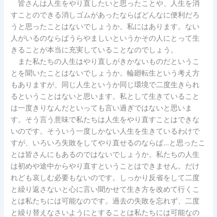
皆さんは人生をやり直したいと思ったことや、人生を消
すことのできる消しゴムがあったならばどんなに便利だろ
うと思ったことはないでしょうか。私にはあります。ない
人がいるのならばうらやましいというかその人にとって生
きることが本当に充実していることなのでしょう。
また私たちの人生はやり直しがきかないものだというこ
とを聞いたことはないでしょうか。輪廻転生という考え方
もありますが、同じ人生というか同じ環境で二度生きられ
るということはないと思います。私として生きていること
は一度きりなんだといっても言い過ぎではないと思いま
す。そう言う意味で私たちは人生をやり直すことはできな
いのです。そういう一度しかない人生を生きているわけで
すが、いろいろ失敗をしてやり直せるのならば…と思ったこ
とは皆さんにもあるのではないでしょうか。私たちの人生
は初めや途中からやり直すということはできません。だけ
れども哀しむ必要もないのです。しっかり反省をして二度
と繰り返さないと心に言い聞かせて生き方を改めて行くこ
とは私たちには可能なのです。過去の失敗を忘れず、二度
と繰り替えなさいようにとすることは私たちには可能なの