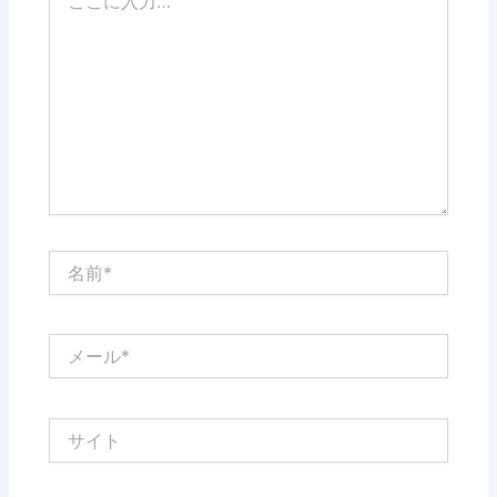
こ
に
入
力…
名
前
*
メ
ー
ル
*
サ
イ
ト