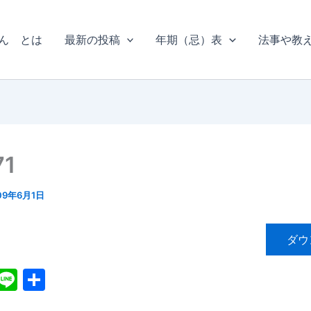
ん とは
最新の投稿
年期（忌）表
法事や教
1
09年6月1日
ダウ
X
Li
共
n
有