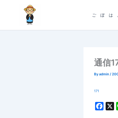
内
容
ご ぼ は 
を
ス
キ
ッ
プ
通信17
By
admin
/
20
171
F
a