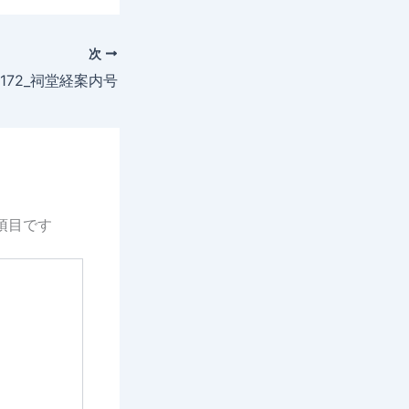
次
172_祠堂経案内号
項目です