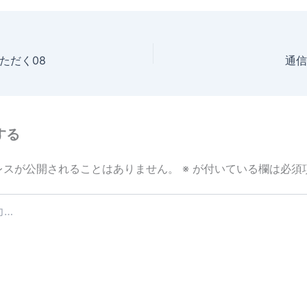
e
いただく08
通信
する
レスが公開されることはありません。
※
が付いている欄は必須