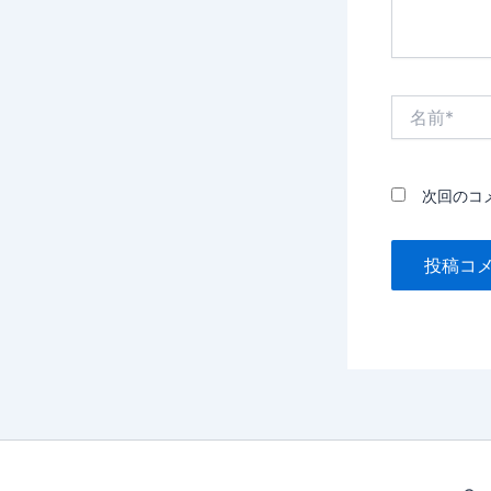
名
前
*
次回のコ