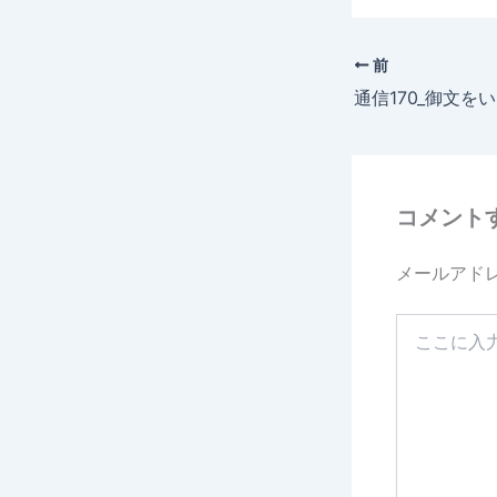
c
e
前
b
通信170_御文を
o
o
k
コメント
メールアド
こ
こ
に
入
力…