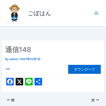
内
容
ごぼはん
を
ス
キ
ッ
プ
通信148
By
admin
/
2007年10月1日
ダウンロード
148
F
X
Li
共
a
n
有
c
e
前
次
e