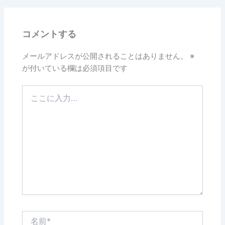
b
o
コメントする
o
k
メールアドレスが公開されることはありません。
※
が付いている欄は必須項目です
こ
こ
に
入
力…
名