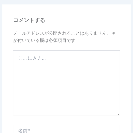
b
o
コメントする
o
k
メールアドレスが公開されることはありません。
※
が付いている欄は必須項目です
こ
こ
に
入
力…
名