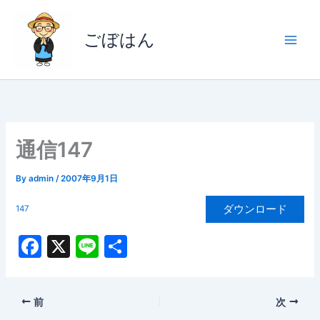
内
容
ごぼはん
を
ス
キ
ッ
プ
通信147
By
admin
/
2007年9月1日
ダウンロード
147
F
X
Li
共
a
n
有
c
e
前
次
e