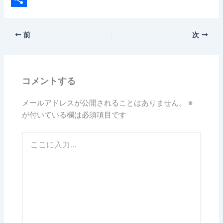
e
i
共
b
n
有
前
次
o
e
o
k
コメントする
メールアドレスが公開されることはありません。
※
が付いている欄は必須項目です
こ
こ
に
入
力…