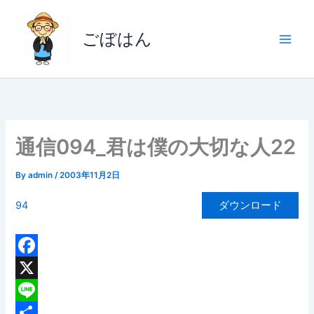
内
容
ごぼはん
を
ス
キ
ッ
プ
通信094_君は僕の大切な人22
By
admin
/
2003年11月2日
94
ダウンロード
F
a
X
c
L