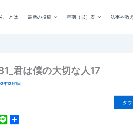
ん とは
最新の投稿
年期（忌）表
法事や教
81_君は僕の大切な人17
02年12月1日
ダウ
X
Li
共
n
有