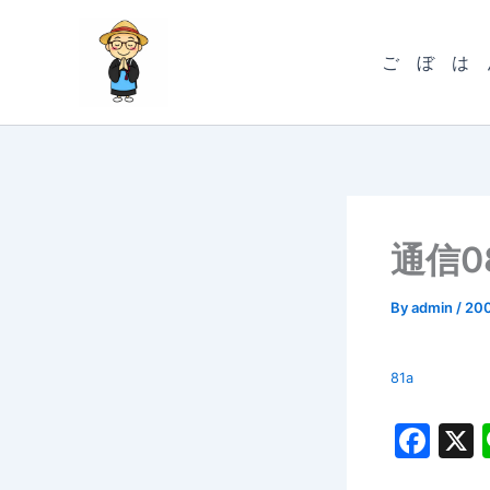
内
容
ご ぼ は 
を
ス
キ
ッ
プ
通信0
By
admin
/
20
81a
F
a