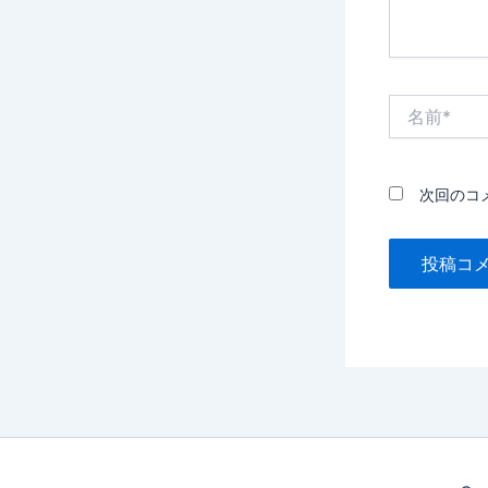
名
前
*
次回のコ