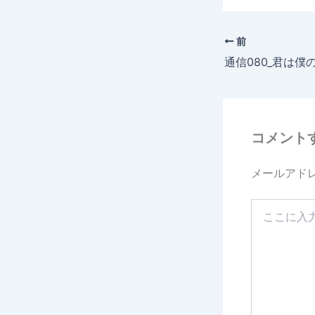
c
e
前
b
通信080_君は僕
o
o
k
コメント
メールアド
こ
こ
に
入
力…