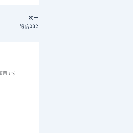
次
通信082
項目です