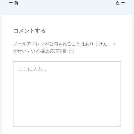
前
次
e
b
o
コメントする
o
k
メールアドレスが公開されることはありません。
※
が付いている欄は必須項目です
こ
こ
に
入
力…