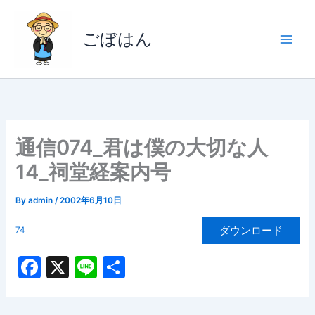
内
容
ごぼはん
を
ス
キ
ッ
プ
通信074_君は僕の大切な人
14_祠堂経案内号
By
admin
/
2002年6月10日
ダウンロード
74
F
X
Li
共
a
n
有
c
e