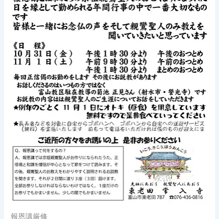
報恩講厳修