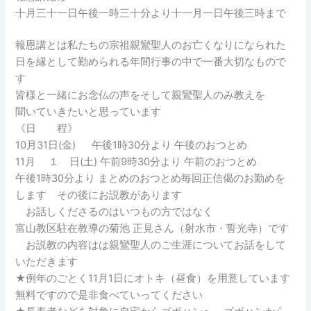
十月三十一日午後一時三十分より十一月一日午後三時まで
報恩講とは私たちの宗祖親鸞聖人のお亡くなりになられた
日を縁として勤められる年間行事の中で一番大切なもので
す
皆様と一緒にお念仏の声をそして親鸞聖人のみ教えを
聞いていきたいと思っています
《日 程》
10月31日(金) 午後1時30分より 午後のおつとめ
11月 １ 日(土) 午前9時30分より 午前のおつとめ
午後1時30分より まとめのおつとめ毎回正信偈のお勤めを
します その後にお説教があります
お話しくださるのはいつもの方ではなく
富山教区駐在教導の菊池 正見さん（射水市・誓光寺）です
お説教の内容はは親鸞聖人のご生涯についてお話をして
いただきます
★例年のごとく11月1日にオトキ（昼食）を用意しています
無料ですので是非食べていってください