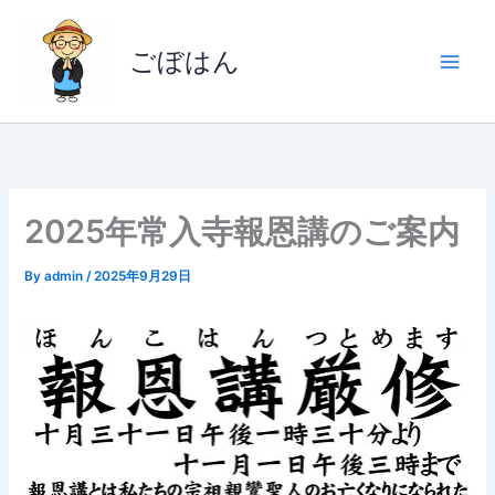
内
容
ごぼはん
を
ス
キ
ッ
プ
2025年常入寺報恩講のご案内
By
admin
/
2025年9月29日