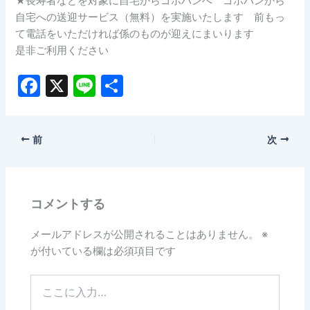
★長寿者などを対象に自宅からゴボハンへ ゴボハンから
自宅への送迎サービス（無料）を実施いたします 前もっ
て電話をいただければ係のものが迎えにまいります
是非ご利用ください
F
X
Li
共
a
n
有
c
e
前
次
e
b
o
コメントする
o
k
メールアドレスが公開されることはありません。
※
が付いている欄は必須項目です
こ
こ
に