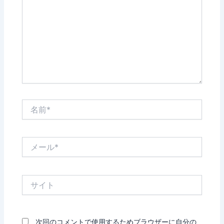
入
力…
名
前
*
メ
ー
ル
*
サ
イ
ト
次回のコメントで使用するためブラウザーに自分の