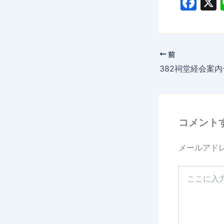
F
a
c
e
前
b
382祠堂経会案内
o
o
k
コメント
メールアド
こ
こ
に
入
力…