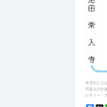
今月のことば_
穴谷上げが
レディー・