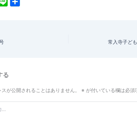
X
Li
共
n
有
e
号
常入寺子ど
する
レスが公開されることはありません。
※
が付いている欄は必須