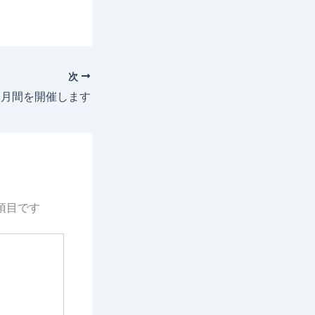
次
も月間を開催します
項目です