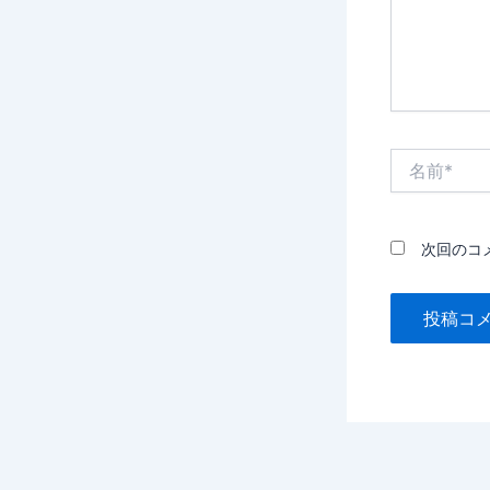
名
前
*
次回のコ