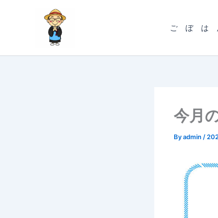
内
容
ご ぼ は 
を
ス
キ
ッ
プ
今月の
By
admin
/
20