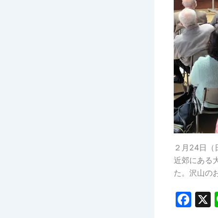
２月24日
近郊にある
た。沢山の
F
a