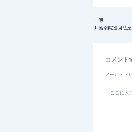
c
e
前
b
井波別院巡回法座
o
o
k
コメント
メールアド
こ
こ
に
入
力…