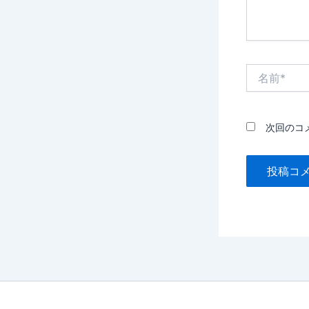
名
前
*
次回のコ