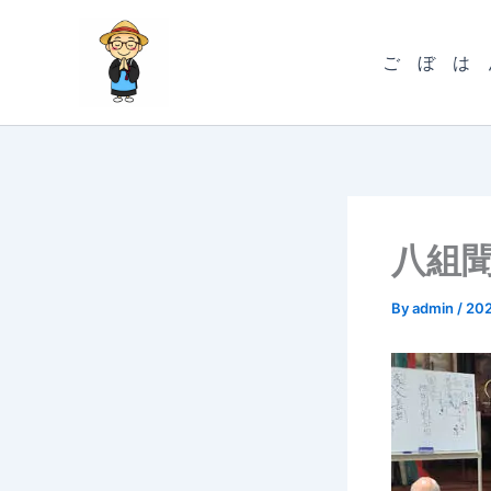
内
容
ご ぼ は 
を
ス
キ
ッ
プ
八組
By
admin
/
20