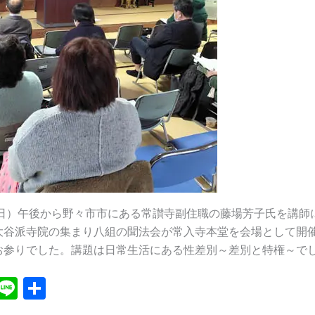
（日）午後から野々市市にある常讃寺副住職の藤場芳子氏を講師
大谷派寺院の集まり八組の聞法会が常入寺本堂を会場として開
お参りでした。講題は日常生活にある性差別～差別と特権～で
X
Li
共
n
有