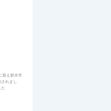
に迎え射水市
催されまし
した