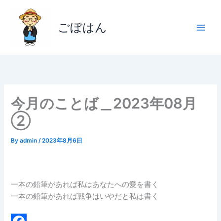
内
容
ごぼはん
を
ス
キ
ッ
プ
今月のことば＿2023年08月
②
By
admin
/
2023年8月6日
一本の鉛筆があれば私はあなたへの愛を書く
一本の鉛筆があれば戦争はいやだと私は書く