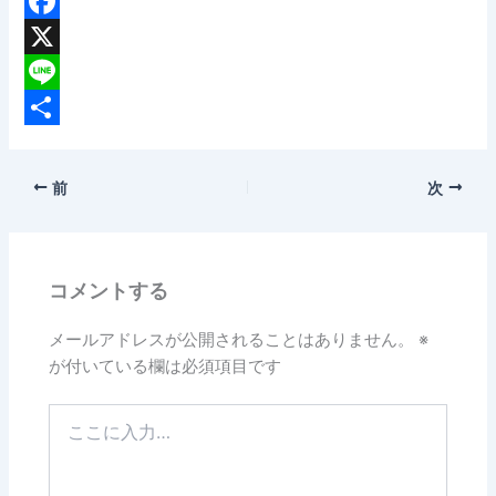
F
a
X
c
L
e
i
共
b
n
有
前
次
o
e
o
k
コメントする
メールアドレスが公開されることはありません。
※
が付いている欄は必須項目です
こ
こ
に
入