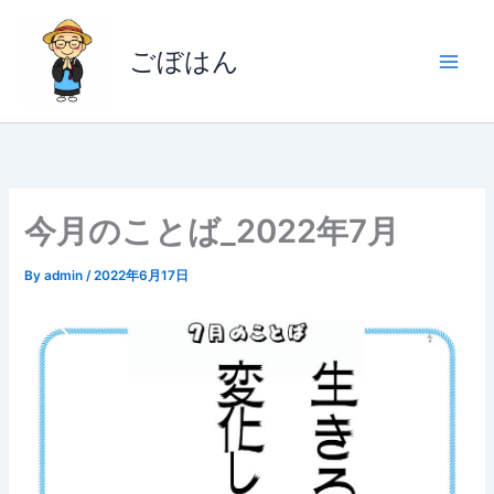
内
容
ごぼはん
を
ス
キ
ッ
プ
今月のことば_2022年7月
By
admin
/
2022年6月17日