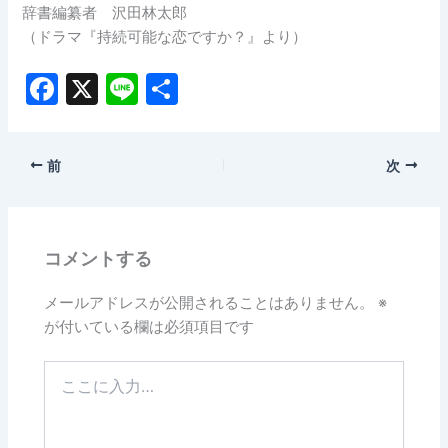
辞書編纂者 沢田林太郎
（ドラマ『持続可能な恋ですか？』より）
F
X
Li
共
a
n
有
c
e
前
次
e
b
o
コメントする
o
k
メールアドレスが公開されることはありません。
※
が付いている欄は必須項目です
こ
こ
に
入