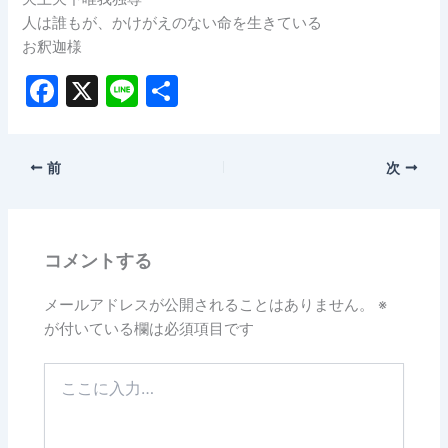
人は誰もが、かけがえのない命を生きている
お釈迦様
F
X
Li
共
a
n
有
c
e
前
次
e
b
o
コメントする
o
k
メールアドレスが公開されることはありません。
※
が付いている欄は必須項目です
こ
こ
に
入