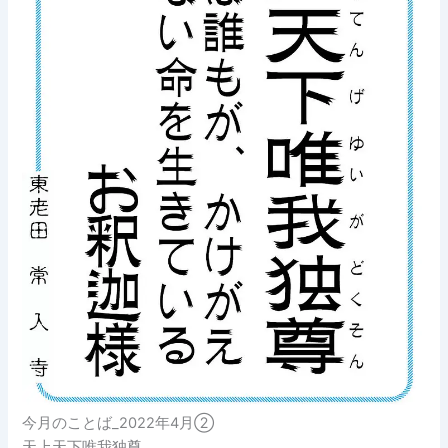
今月のことば_2022年4月②
天上天下唯我独尊