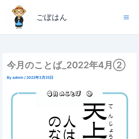
内
容
ごぼはん
を
ス
キ
ッ
プ
今月のことば_2022年4月②
By
admin
/
2022年3月25日