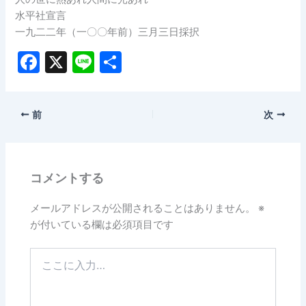
水平社宣言
一九二二年（一〇〇年前）三月三日採択
F
X
Li
共
a
n
有
c
e
前
次
e
b
o
コメントする
o
k
メールアドレスが公開されることはありません。
※
が付いている欄は必須項目です
こ
こ
に
入