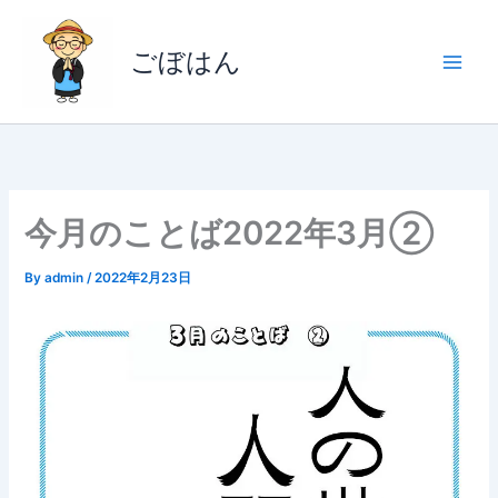
内
容
ごぼはん
を
ス
キ
ッ
プ
今月のことば2022年3月②
By
admin
/
2022年2月23日