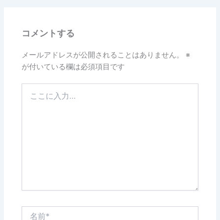
b
o
コメントする
o
k
メールアドレスが公開されることはありません。
※
が付いている欄は必須項目です
こ
こ
に
入
力…
名