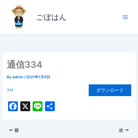
内
容
ごぼはん
を
ス
キ
ッ
プ
通信334
By
admin
/
2021年1月4日
ダウンロード
334
F
X
Li
共
a
n
有
c
e
前
次
e